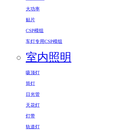
大功率
贴片
CSP模组
车灯专用CSP模组
室内照明
吸顶灯
筒灯
日光管
天花灯
灯带
轨道灯