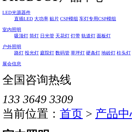
LED光源器件
直插LED
大功率
贴片
CSP模组
车灯专用CSP模组
室内照明
吸顶灯
筒灯
日光管
天花灯
灯带
轨道灯
面板灯
户外照明
路灯
投光灯
庭院灯
数码管
草坪灯
硬条灯
地砖灯
柱头灯
展会信息
全国咨询热线
133 3649 3309
当前位置：
首页
>
产品中