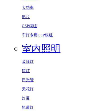
大功率
贴片
CSP模组
车灯专用CSP模组
室内照明
吸顶灯
筒灯
日光管
天花灯
灯带
轨道灯